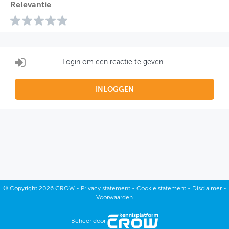
Relevantie
Login om een reactie te geven
INLOGGEN
©
Copyright
2026 CROW -
Privacy statement
-
Cookie statement
-
Disclaimer
-
Voorwaarden
Beheer door