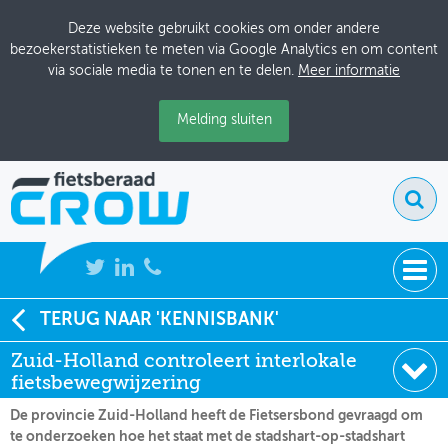
Deze website gebruikt cookies om onder andere
bezoekerstatistieken te meten via Google Analytics en om content
via sociale media te tonen en te delen.
Meer informatie
Melding sluiten
NIEUWS
TERUG NAAR 'KENNISBANK'
Soort:
Nieuws Fietsberaad
Zuid-Holland controleert interlokale
BIJEENKOMSTEN
Datum:
08-02-2005
fietsbewegwijzering
KENNISBANK
De provincie Zuid-Holland heeft de Fietsersbond gevraagd om
te onderzoeken hoe het staat met de stadshart-op-stadshart
ADRESSENBOEK