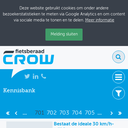
Deze website gebruikt cookies om onder andere
bezoekerstatistieken te meten via Google Analytics en om content
via sociale media te tonen en te delen.
Meer informatie
Melding sluiten
Kennisbank
NIEUWS
7477 resultaten
BIJEENKOMSTEN
Filter uw resultaten -
Wis filters
...
701
702
703
704
705
...
KENNISBANK
Item type
Bestaat de ideale 30 km/h-
ADRESSENBOEK