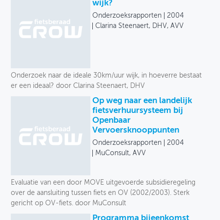
Onze selectie
wijk?
Onderzoeksrapporten
2004
OVER FIETSBERAAD
Uitgever
Clarina Steenaert, DHV, AVV
THEMASITES
Taal
MIJN PROFIEL
Jaar
Onderzoek naar de ideale 30km/uur wijk, in hoeverre bestaat
GEBRUIKER
er een ideaal? door Clarina Steenaert, DHV
Op weg naar een landelijk
fietsverhuursysteem bij
Openbaar
Vervoersknooppunten
Onderzoeksrapporten
2004
MuConsult, AVV
Evaluatie van een door MOVE uitgevoerde subsidieregeling
over de aansluiting tussen fiets en OV (2002/2003). Sterk
gericht op OV-fiets. door MuConsult
Programma bijeenkomst