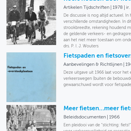
Artikelen Tijdschriften
1978
ir
De discussie is nog altijd actueel. In
verschillende omstandigheden. In dit
strookbreedte, rekening houdend met
de geldende verkeers- en gedragsr
aan het niet meer toestaan om onder
drs. P. I. J. Wouters
Fietspaden en fietsove
Aanbevelingen & Richtlijnen
19
Deze uitgave uit 1966 laat voor het 
verkeerswegen (buiten de bebouwde k
gewaarschuwd wordt voor fietspade
Meer fietsen…meer fie
Beleidsdocumenten
1966
Een pleidooi van de “stichting: fiet