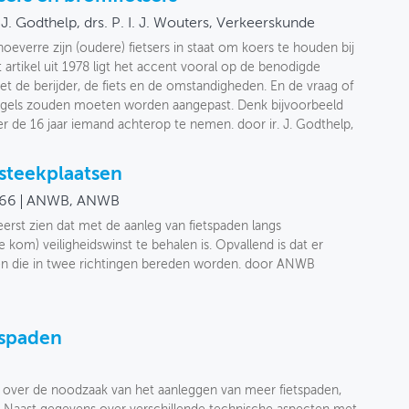
. J. Godthelp, drs. P. I. J. Wouters, Verkeerskunde
 hoeverre zijn (oudere) fietsers in staat om koers te houden bij
 artikel uit 1978 ligt het accent vooral op de benodigde
 de berijder, de fiets en de omstandigheden. En de vraag of
egels zouden moeten worden aangepast. Denk bijvoorbeeld
 de 16 jaar iemand achterop te nemen. door ir. J. Godthelp,
rsteekplaatsen
66
ANWB, ANWB
eerst zien dat met de aanleg van fietspaden langs
om) veiligheidswinst te behalen is. Opvallend is dat er
n die in twee richtingen bereden worden. door ANWB
tspaden
s!" over de noodzaak van het aanleggen van meer fietspaden,