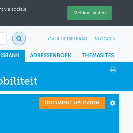
 via sociale
Melding sluiten
OVER FIETSBERAAD
INLOGGEN
ISBANK
ADRESSENBOEK
THEMASITES
iliteit
DOCUMENT UPLOADEN