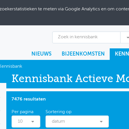
ekerstatistieken te meten via Google Analytics en om content
Zoek in kennisbank
NIEUWS
BIJEENKOMSTEN
KENN
Kennisbank
Kennisbank Actieve Mob
7476 resultaten
10
datum