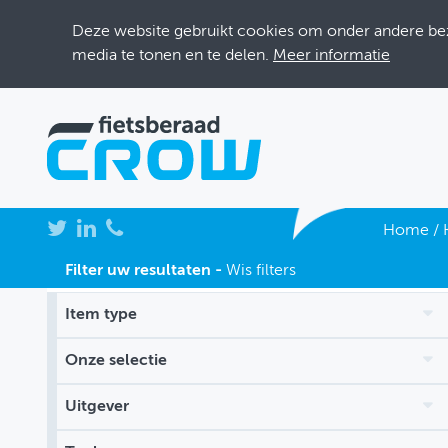
Deze website gebruikt cookies om onder andere bezo
media te tonen en te delen.
Meer informatie
NIEUWS
Home
/
BIJEENKOMSTEN
Filter uw resultaten -
Wis filters
KENNISBANK
Item type
ADRESSENBOEK
Onze selectie
OVER FIETSBERAAD
Uitgever
THEMASITES