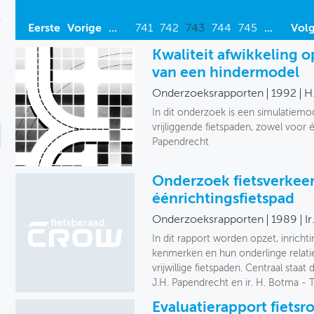
Eerste
Vorige
...
741
742
743
744
745
...
Vol
Kwaliteit afwikkeling o
van een hindermodel
Onderzoeksrapporten
1992
H
In dit onderzoek is een simulatiemo
vrijliggende fietspaden, zowel voor
Papendrecht
Onderzoek fietsverkee
éénrichtingsfietspad
Onderzoeksrapporten
1989
I
In dit rapport worden opzet, inrich
kenmerken en hun onderlinge relatie
vrijwillige fietspaden. Centraal staat
J.H. Papendrecht en ir. H. Botma - 
Evaluatierapport fiets