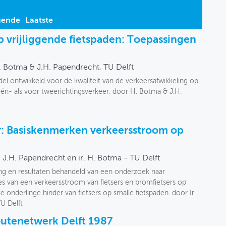
gende
Laatste
p vrijliggende fietspaden: Toepassingen
. Botma & J.H. Papendrecht, TU Delft
del ontwikkeld voor de kwaliteit van de verkeersafwikkeling op
 één- als voor tweerichtingsverkeer. door H. Botma & J.H.
r: Basiskenmerken verkeersstroom op
r. J.H. Papendrecht en ir. H. Botma - TU Delft
ting en resultaten behandeld van een onderzoek naar
s van een verkeersstroom van fietsers en bromfietsers op
 de onderlinge hinder van fietsers op smalle fietspaden. door Ir.
TU Delft
routenetwerk Delft 1987