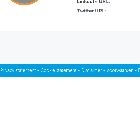
LinkedIn URL:
Twitter URL:
-
Privacy statement
-
Cookie statement
-
Disclaimer
-
Voorwaarden
-