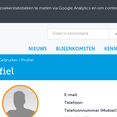
ekerstatistieken te meten via Google Analytics en om content
Zoek in kennisbank
NIEUWS
BIJEENKOMSTEN
KENN
Gebruiker
/
Profiel
fiel
E-mail:
Telefoon:
Telefoonnummer (Mobiel)