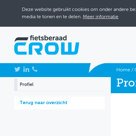
Deze website gebruikt cookies om onder andere bezo
media te tonen en te delen.
Meer informatie
NIEUWS
Home
/
Pro
BIJEENKOMSTEN
Profiel
KENNISBANK
Terug naar overzicht
ADRESSENBOEK
OVER FIETSBERAAD
THEMASITES