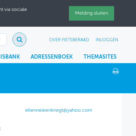
 via sociale
Melding sluiten
OVER FIETSBERAAD
INLOGGEN
ISBANK
ADRESSENBOEK
THEMASITES
etienneleenknegt@yahoo.com
: