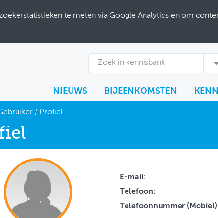
ekerstatistieken te meten via Google Analytics en om content
Zoek in kennisbank
NIEUWS
BIJEENKOMSTEN
KENN
Gebruiker
/
Profiel
fiel
E-mail:
Telefoon:
Telefoonnummer (Mobiel)