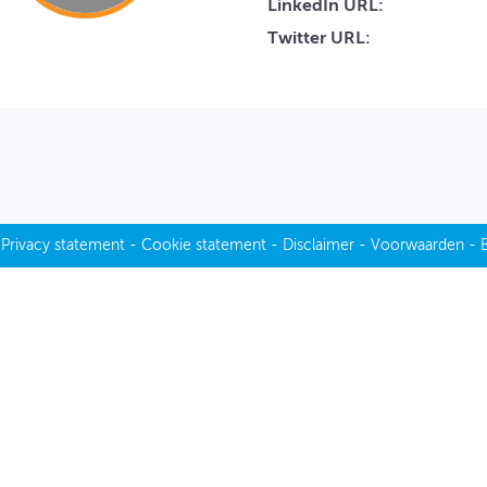
LinkedIn URL:
Twitter URL:
-
Privacy statement
-
Cookie statement
-
Disclaimer
-
Voorwaarden
-