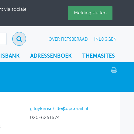
 via sociale
Melding sluiten
OVER FIETSBERAAD
INLOGGEN
ISBANK
ADRESSENBOEK
THEMASITES
g.luykenschilte@upcmail.nl
020-6251674
: