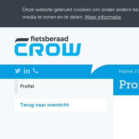
Deze website gebruikt cookies om onder andere bezo
media te tonen en te delen.
Meer informatie
NIEUWS
Home
/
Pro
BIJEENKOMSTEN
Profiel
KENNISBANK
Terug naar overzicht
ADRESSENBOEK
OVER FIETSBERAAD
THEMASITES