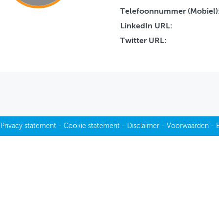
Telefoonnummer (Mobiel)
LinkedIn URL:
Twitter URL:
-
Privacy statement
-
Cookie statement
-
Disclaimer
-
Voorwaarden
-