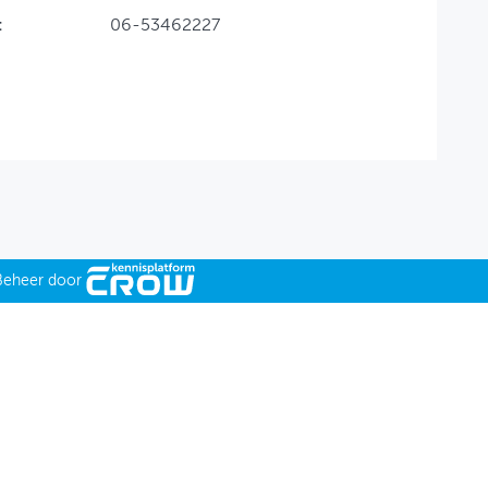
:
06-53462227
Beheer door