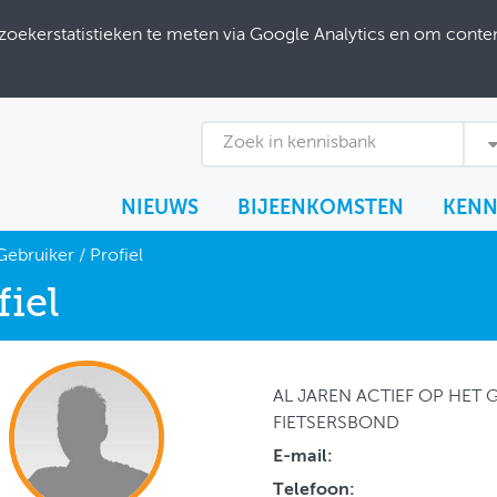
ekerstatistieken te meten via Google Analytics en om content
Zoek in kennisbank
NIEUWS
BIJEENKOMSTEN
KENN
Gebruiker
/
Profiel
fiel
AL JAREN ACTIEF OP HET GE
FIETSERSBOND
E-mail:
Telefoon: