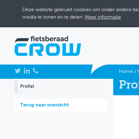
Deze website gebruikt cookies om onder andere bezo
media te tonen en te delen.
Meer informatie
NIEUWS
Home
/
Pro
BIJEENKOMSTEN
Profiel
KENNISBANK
Terug naar overzicht
ADRESSENBOEK
OVER FIETSBERAAD
THEMASITES