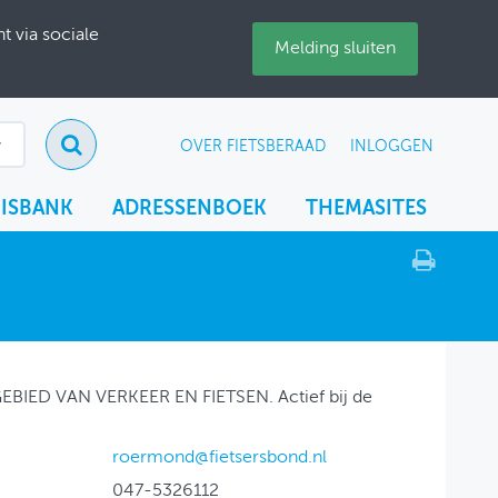
 via sociale
Melding sluiten
OVER FIETSBERAAD
INLOGGEN
ISBANK
ADRESSENBOEK
THEMASITES
BIED VAN VERKEER EN FIETSEN. Actief bij de
roermond@fietsersbond.nl
047-5326112