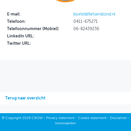
OVER FIETSBERAAD
E-mail:
boxtel@fietsersbond.nl
Telefoon:
0411-675271
THEMASITES
Telefoonnummer (Mobiel):
06-82439236
MIJN PROFIEL
LinkedIn URL:
Twitter URL:
GEBRUIKER
Terug naar overzicht
©
Copyright
2026 CROW -
Privacy statement
-
Cookie statement
-
Disclaimer
-
Voorwaarden