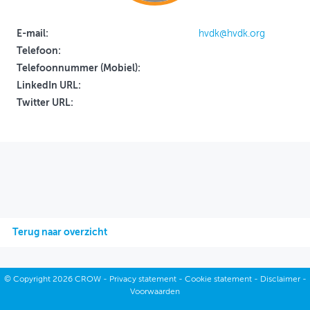
OVER FIETSBERAAD
E-mail:
hvdk@hvdk.org
Telefoon:
THEMASITES
Telefoonnummer (Mobiel):
MIJN PROFIEL
LinkedIn URL:
Twitter URL:
GEBRUIKER
Terug naar overzicht
©
Copyright
2026 CROW -
Privacy statement
-
Cookie statement
-
Disclaimer
-
Voorwaarden