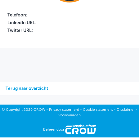
OVER FIETSBERAAD
Telefoon:
LinkedIn URL:
THEMASITES
Twitter URL:
MIJN PROFIEL
GEBRUIKER
Terug naar overzicht
©
Copyright
2026 CROW -
Privacy statement
-
Cookie statement
-
Disclaimer
-
Voorwaarden
Beheer door