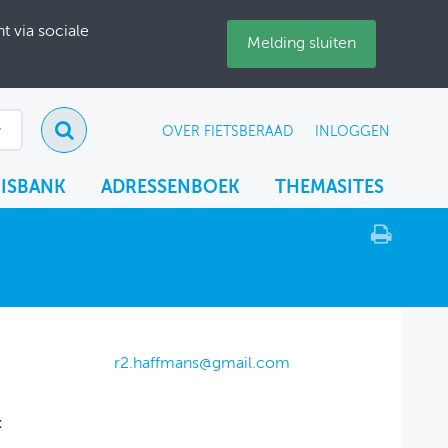
 via sociale
Melding sluiten
OVER FIETSBERAAD
INLOGGEN
ISBANK
ADRESSENBOEK
THEMASITES
r2.haffmans@gmail.com
: