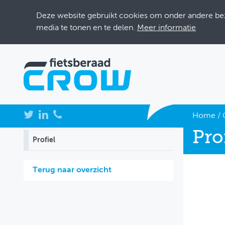
Deze website gebruikt cookies om onder andere bezo
media te tonen en te delen.
Meer informatie
NIEUWS
Home
/
Pro
BIJEENKOMSTEN
Profiel
KENNISBANK
Terug naar overzicht
ADRESSENBOEK
OVER FIETSBERAAD
THEMASITES