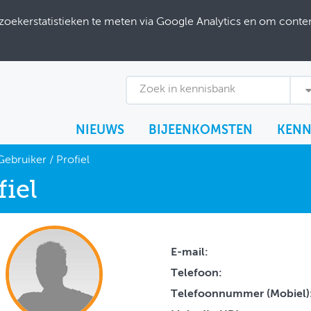
ekerstatistieken te meten via Google Analytics en om content
Zoek in kennisbank
NIEUWS
BIJEENKOMSTEN
KENN
Gebruiker
/
Profiel
fiel
E-mail:
Telefoon:
Telefoonnummer (Mobiel)