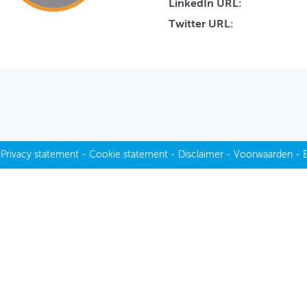
LinkedIn URL:
Twitter URL:
-
Privacy statement
-
Cookie statement
-
Disclaimer
-
Voorwaarden
-