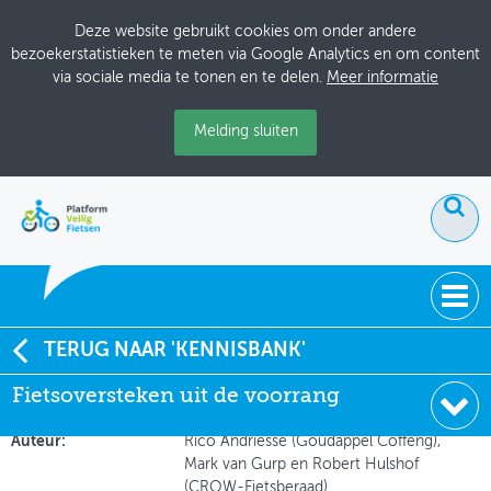
Deze website gebruikt cookies om onder andere
bezoekerstatistieken te meten via Google Analytics en om content
via sociale media te tonen en te delen.
Meer informatie
Melding sluiten
ACTUEEL
TERUG NAAR 'KENNISBANK'
Fietsoversteken uit de voorrang
Fietsoversteken uit de voorrang
DOSSIERS
Soort:
Notities
BIJEENKOMSTEN
Auteur:
Rico Andriesse (Goudappel Coffeng),
Mark van Gurp en Robert Hulshof
ONTWERPERSCAFÉ
(CROW-Fietsberaad)