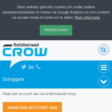
Deze website gebruikt cookies om onder andere
bezoekerstatistieken te meten via Google Analytics en om content
via sociale media te tonen en te delen.
Meer informatie
Melding sluiten
Inloggen
NIEUWS
IK HEB NOG GEEN ACCOUNT
BIJEENKOMSTEN
Maak een account aan via onderstaande knop.
KENNISBANK
MAAK EEN ACCOUNT AAN
ADRESSENBOEK