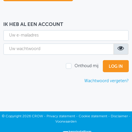
OVER FIETSBERAAD
THEMASITES
IK HEB AL EEN ACCOUNT
MIJN PROFIEL
GEBRUIKER
Onthoud mij
Wachtwoord vergeten?
©
Copyright
2026 CROW -
Privacy statement
-
Cookie statement
-
Disclaimer
-
Voorwaarden