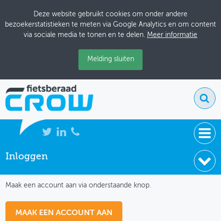
Deze website gebruikt cookies om onder andere
bezoekerstatistieken te meten via Google Analytics en om content
via sociale media te tonen en te delen.
Meer informatie
Melding sluiten
Inloggen
NIEUWS
IK HEB NOG GEEN ACCOUNT
BIJEENKOMSTEN
Maak een account aan via onderstaande knop.
KENNISBANK
MAAK EEN ACCOUNT AAN
ADRESSENBOEK