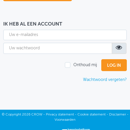
OVER FIETSBERAAD
THEMASITES
IK HEB AL EEN ACCOUNT
MIJN PROFIEL
GEBRUIKER
Onthoud mij
Wachtwoord vergeten?
©
Copyright
2026 CROW -
Privacy statement
-
Cookie statement
-
Disclaimer
-
Voorwaarden