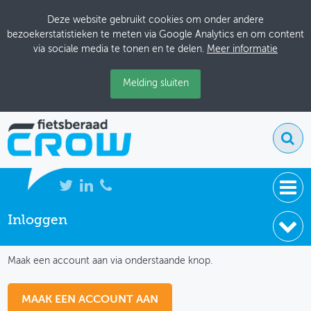
Deze website gebruikt cookies om onder andere
bezoekerstatistieken te meten via Google Analytics en om content
via sociale media te tonen en te delen.
Meer informatie
Melding sluiten
Inloggen
NIEUWS
IK HEB NOG GEEN ACCOUNT
BIJEENKOMSTEN
Maak een account aan via onderstaande knop.
KENNISBANK
MAAK EEN ACCOUNT AAN
ADRESSENBOEK