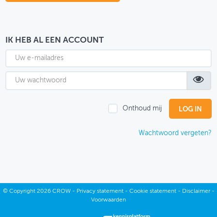
OVER FIETSBERAAD
THEMASITES
IK HEB AL EEN ACCOUNT
MIJN PROFIEL
GEBRUIKER
Onthoud mij
Wachtwoord vergeten?
©
Copyright
2026 CROW -
Privacy statement
-
Cookie statement
-
Disclaimer
-
Voorwaarden