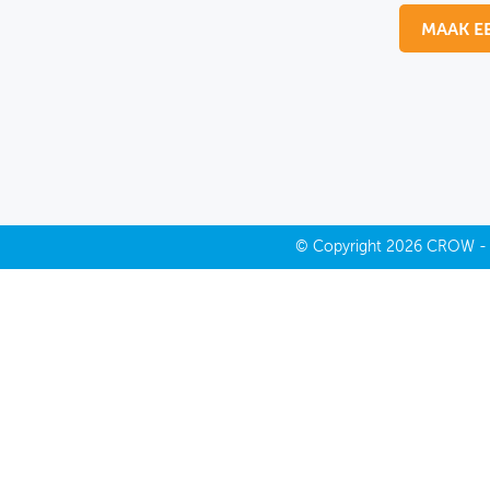
MAAK E
MIJN PROFIEL
GEBRUIKER
©
Copyright
2026 CROW 