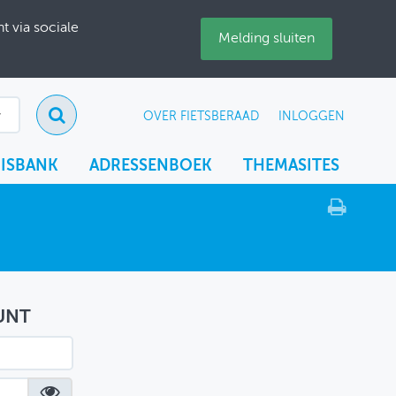
 via sociale
Melding sluiten
OVER FIETSBERAAD
INLOGGEN
ISBANK
ADRESSENBOEK
THEMASITES
UNT