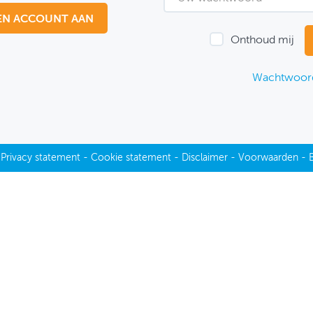
EN ACCOUNT AAN
Onthoud mij
Wachtwoord
-
Privacy statement
-
Cookie statement
-
Disclaimer
-
Voorwaarden
-