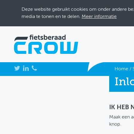
Deze website gebruikt cookies om onder andere bezo
media te tonen en te delen.
Meer informatie
NIEUWS
Home
/
Inl
BIJEENKOMSTEN
KENNISBANK
ADRESSENBOEK
IK HEB
Maak een a
OVER FIETSBERAAD
knop.
THEMASITES