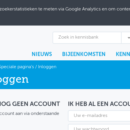
ekerstatistieken te meten via Google Analytics en om content
Zoek in kennisbank
NIEUWS
BIJEENKOMSTEN
KENN
Speciale pagina's
/
Inloggen
oggen
 NOG GEEN ACCOUNT
IK HEB AL EEN ACCO
ccount aan via onderstaande