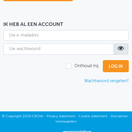
OVER FIETSBERAAD
THEMASITES
IK HEB AL EEN ACCOUNT
MIJN PROFIEL
GEBRUIKER
Onthoud mij
Wachtwoord vergeten?
©
Copyright
2026 CROW -
Privacy statement
-
Cookie statement
-
Disclaimer
-
Voorwaarden