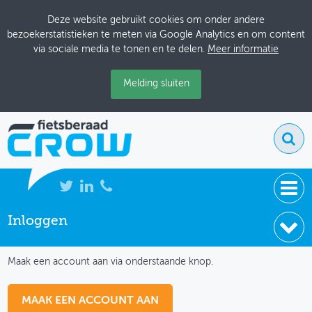
Deze website gebruikt cookies om onder andere
bezoekerstatistieken te meten via Google Analytics en om content
via sociale media te tonen en te delen.
Meer informatie
Melding sluiten
Inloggen
NIEUWS
IK HEB NOG GEEN ACCOUNT
BIJEENKOMSTEN
Maak een account aan via onderstaande knop.
KENNISBANK
MAAK EEN ACCOUNT AAN
ADRESSENBOEK