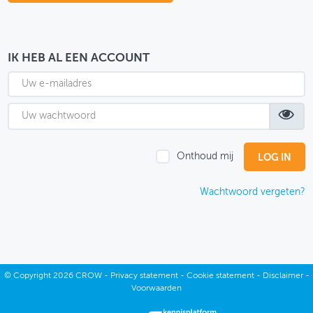
OVER FIETSBERAAD
THEMASITES
IK HEB AL EEN ACCOUNT
MIJN PROFIEL
GEBRUIKER
Onthoud mij
Wachtwoord vergeten?
©
Copyright
2026 CROW -
Privacy statement
-
Cookie statement
-
Disclaimer
-
Voorwaarden