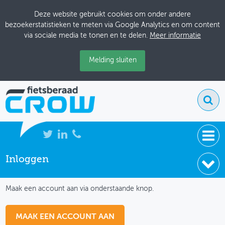
Deze website gebruikt cookies om onder andere
bezoekerstatistieken te meten via Google Analytics en om content
via sociale media te tonen en te delen.
Meer informatie
Melding sluiten
Inloggen
NIEUWS
IK HEB NOG GEEN ACCOUNT
BIJEENKOMSTEN
Maak een account aan via onderstaande knop.
KENNISBANK
MAAK EEN ACCOUNT AAN
ADRESSENBOEK