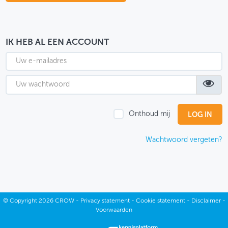
OVER FIETSBERAAD
THEMASITES
IK HEB AL EEN ACCOUNT
MIJN PROFIEL
GEBRUIKER
Onthoud mij
Wachtwoord vergeten?
©
Copyright
2026 CROW -
Privacy statement
-
Cookie statement
-
Disclaimer
-
Voorwaarden