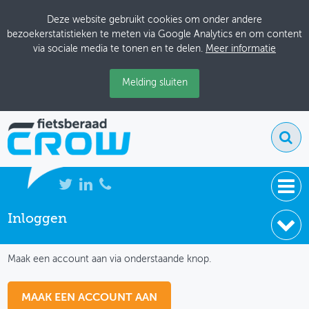
Deze website gebruikt cookies om onder andere
bezoekerstatistieken te meten via Google Analytics en om content
via sociale media te tonen en te delen.
Meer informatie
Melding sluiten
Inloggen
NIEUWS
IK HEB NOG GEEN ACCOUNT
BIJEENKOMSTEN
Maak een account aan via onderstaande knop.
KENNISBANK
MAAK EEN ACCOUNT AAN
ADRESSENBOEK