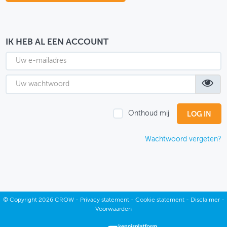
OVER FIETSBERAAD
THEMASITES
IK HEB AL EEN ACCOUNT
MIJN PROFIEL
GEBRUIKER
Onthoud mij
Wachtwoord vergeten?
©
Copyright
2026 CROW -
Privacy statement
-
Cookie statement
-
Disclaimer
-
Voorwaarden