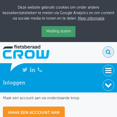
Deze website gebruikt cookies om onder andere
bezoekerstatistieken te meten via Google Analytics en om content
via sociale media te tonen en te delen.
Meer informatie
Melding sluiten
Inloggen
NIEUWS
IK HEB NOG GEEN ACCOUNT
BIJEENKOMSTEN
Maak een account aan via onderstaande knop.
KENNISBANK
MAAK EEN ACCOUNT AAN
ADRESSENBOEK