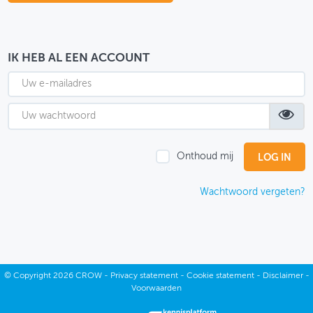
OVER FIETSBERAAD
THEMASITES
IK HEB AL EEN ACCOUNT
MIJN PROFIEL
GEBRUIKER
Onthoud mij
Wachtwoord vergeten?
©
Copyright
2026 CROW -
Privacy statement
-
Cookie statement
-
Disclaimer
-
Voorwaarden