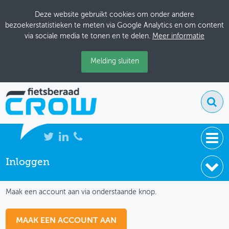
Deze website gebruikt cookies om onder andere
bezoekerstatistieken te meten via Google Analytics en om content
via sociale media te tonen en te delen.
Meer informatie
Melding sluiten
Inloggen
NIEUWS
IK HEB NOG GEEN ACCOUNT
BIJEENKOMSTEN
Maak een account aan via onderstaande knop.
KENNISBANK
MAAK EEN ACCOUNT AAN
ADRESSENBOEK