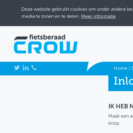
Deze website gebruikt cookies om onder andere bezo
media te tonen en te delen.
Meer informatie
NIEUWS
Home
/
Inl
BIJEENKOMSTEN
KENNISBANK
ADRESSENBOEK
IK HEB
Maak een a
OVER FIETSBERAAD
knop.
THEMASITES