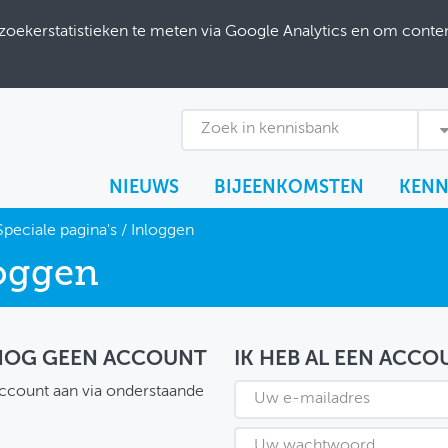
ekerstatistieken te meten via Google Analytics en om content
Zoek in kennisbank
NIEUWS
BIJEENKOMSTEN
KENN
Speciale pagina's
/
Inloggen
oggen
 NOG GEEN ACCOUNT
IK HEB AL EEN ACCO
ccount aan via onderstaande