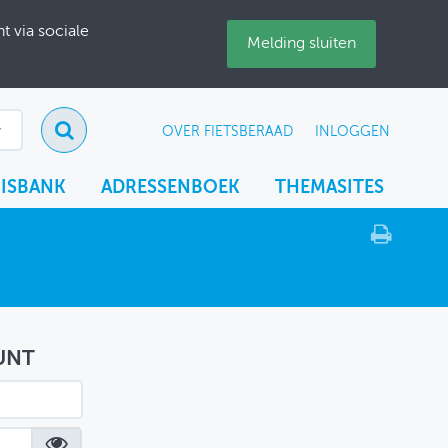
 via sociale
Melding sluiten
OVER FIETSBERAAD
INLOGGEN
ISBANK
ADRESSENBOEK
THEMASITES
UNT