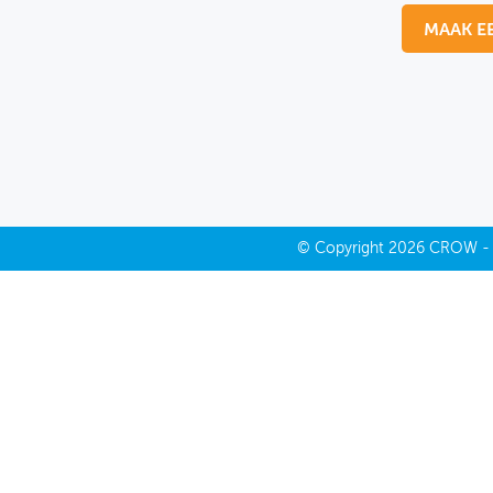
MAAK E
MIJN PROFIEL
GEBRUIKER
©
Copyright
2026 CROW 