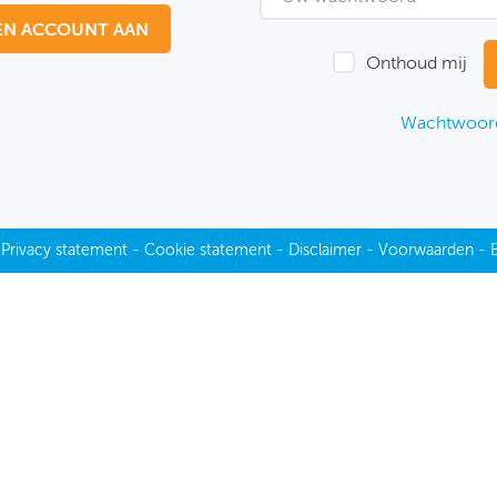
EN ACCOUNT AAN
Onthoud mij
Wachtwoord
-
Privacy statement
-
Cookie statement
-
Disclaimer
-
Voorwaarden
-