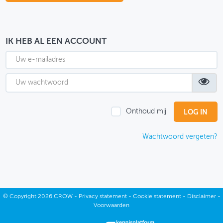
OVER FIETSBERAAD
THEMASITES
IK HEB AL EEN ACCOUNT
MIJN PROFIEL
GEBRUIKER
Onthoud mij
Wachtwoord vergeten?
©
Copyright
2026 CROW -
Privacy statement
-
Cookie statement
-
Disclaimer
-
Voorwaarden