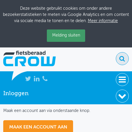
Deze website gebruikt cookies om onder andere
bezoekerstatistieken te meten via Google Analytics en om content
via sociale media te tonen en te delen.
Meer informatie
Melding sluiten
Inloggen
NIEUWS
IK HEB NOG GEEN ACCOUNT
BIJEENKOMSTEN
Maak een account aan via onderstaande knop.
KENNISBANK
MAAK EEN ACCOUNT AAN
ADRESSENBOEK