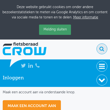
Deze website gebruikt cookies om onder andere
bezoekerstatistieken te meten via Google Analytics en om content
via sociale media te tonen en te delen.
Meer informatie
Melding sluiten
Inloggen
NIEUWS
IK HEB NOG GEEN ACCOUNT
BIJEENKOMSTEN
Maak een account aan via onderstaande knop.
KENNISBANK
MAAK EEN ACCOUNT AAN
ADRESSENBOEK