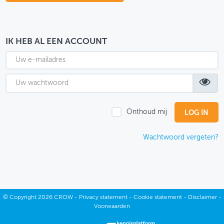
OVER FIETSBERAAD
THEMASITES
IK HEB AL EEN ACCOUNT
MIJN PROFIEL
GEBRUIKER
Onthoud mij
Wachtwoord vergeten?
©
Copyright
2026 CROW -
Privacy statement
-
Cookie statement
-
Disclaimer
-
Voorwaarden