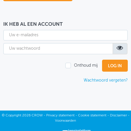
OVER FIETSBERAAD
THEMASITES
IK HEB AL EEN ACCOUNT
MIJN PROFIEL
GEBRUIKER
Onthoud mij
Wachtwoord vergeten?
©
Copyright
2026 CROW -
Privacy statement
-
Cookie statement
-
Disclaimer
-
Voorwaarden