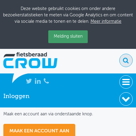
Deze website gebruikt cookies om onder andere
bezoekerstatistieken te meten via Google Analytics en om content
via sociale media te tonen en te delen.
Meer informatie
Melding sluiten
Inloggen
NIEUWS
IK HEB NOG GEEN ACCOUNT
BIJEENKOMSTEN
Maak een account aan via onderstaande knop.
KENNISBANK
MAAK EEN ACCOUNT AAN
ADRESSENBOEK