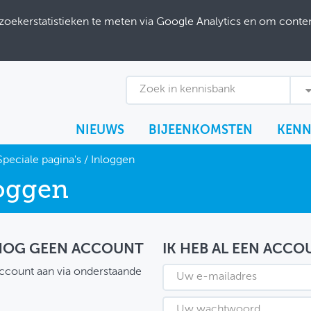
ekerstatistieken te meten via Google Analytics en om content
Zoek in kennisbank
NIEUWS
BIJEENKOMSTEN
KENN
Speciale pagina's
/
Inloggen
oggen
 NOG GEEN ACCOUNT
IK HEB AL EEN ACCO
ccount aan via onderstaande