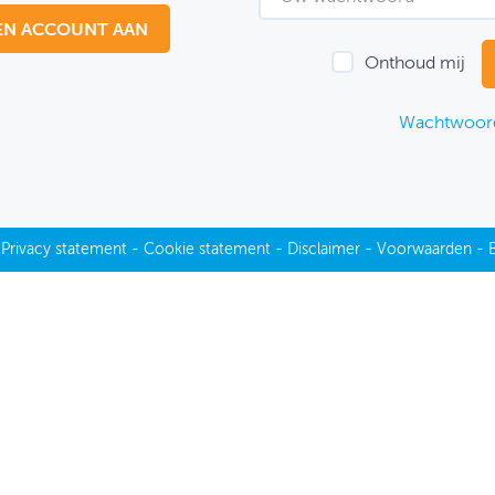
EN ACCOUNT AAN
Onthoud mij
Wachtwoord
-
Privacy statement
-
Cookie statement
-
Disclaimer
-
Voorwaarden
-