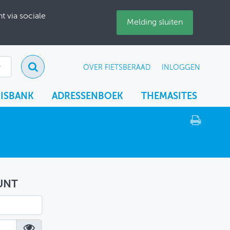
 via sociale
Melding sluiten
OVER FIETSBERAAD
INLOGGEN
ISBANK
ADRESSENBOEK
THEMASITES
UNT