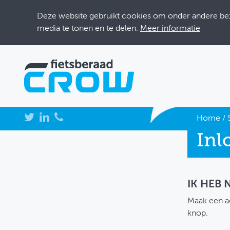
Deze website gebruikt cookies om onder andere bezo
media te tonen en te delen.
Meer informatie
NIEUWS
Home
/
Inl
BIJEENKOMSTEN
KENNISBANK
ADRESSENBOEK
IK HEB
Maak een a
OVER FIETSBERAAD
knop.
THEMASITES