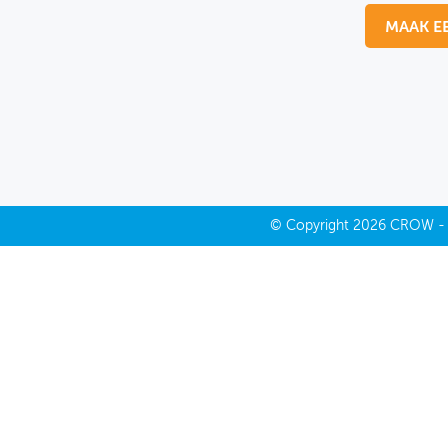
MAAK E
MIJN PROFIEL
GEBRUIKER
©
Copyright
2026 CROW 