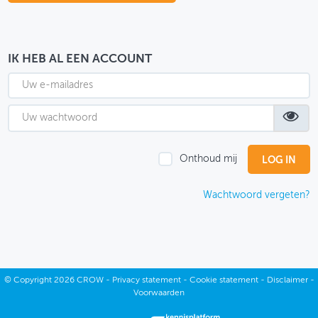
OVER FIETSBERAAD
THEMASITES
IK HEB AL EEN ACCOUNT
MIJN PROFIEL
GEBRUIKER
Onthoud mij
Wachtwoord vergeten?
©
Copyright
2026 CROW -
Privacy statement
-
Cookie statement
-
Disclaimer
-
Voorwaarden