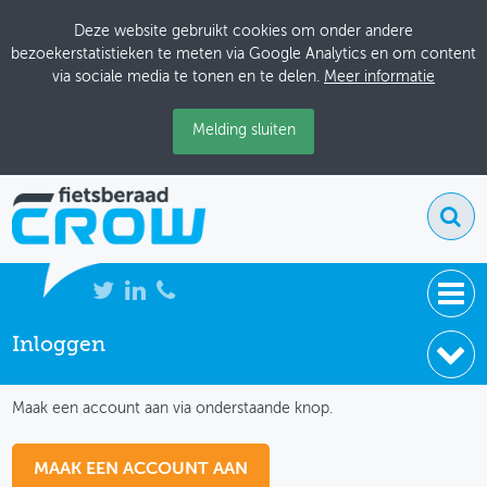
Deze website gebruikt cookies om onder andere
bezoekerstatistieken te meten via Google Analytics en om content
via sociale media te tonen en te delen.
Meer informatie
Melding sluiten
Inloggen
NIEUWS
IK HEB NOG GEEN ACCOUNT
BIJEENKOMSTEN
Maak een account aan via onderstaande knop.
KENNISBANK
MAAK EEN ACCOUNT AAN
ADRESSENBOEK