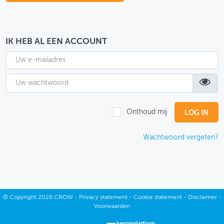
OVER FIETSBERAAD
THEMASITES
IK HEB AL EEN ACCOUNT
MIJN PROFIEL
GEBRUIKER
Onthoud mij
Wachtwoord vergeten?
©
Copyright
2026 CROW -
Privacy statement
-
Cookie statement
-
Disclaimer
-
Voorwaarden