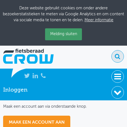
Deze website gebruikt cookies om onder andere
bezoekerstatistieken te meten via Google Analytics en om content
via sociale media te tonen en te delen.
Meer informatie
Melding sluiten
Inloggen
NIEUWS
IK HEB NOG GEEN ACCOUNT
BIJEENKOMSTEN
Maak een account aan via onderstaande knop.
KENNISBANK
MAAK EEN ACCOUNT AAN
ADRESSENBOEK