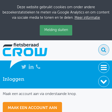
Deze website gebruikt cookies om onder andere
bezoekerstatistieken te meten via Google Analytics en om content
via sociale media te tonen en te delen.
Meer informatie
Melding sluiten
Inloggen
NIEUWS
IK HEB NOG GEEN ACCOUNT
BIJEENKOMSTEN
Maak een account aan via onderstaande knop.
KENNISBANK
MAAK EEN ACCOUNT AAN
ADRESSENBOEK