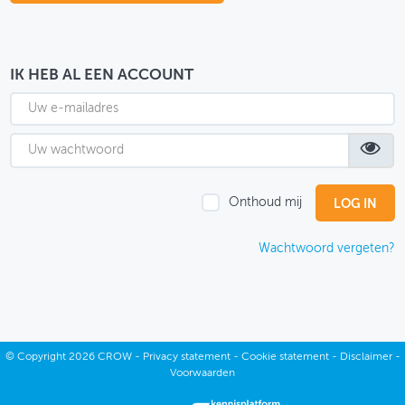
OVER FIETSBERAAD
THEMASITES
IK HEB AL EEN ACCOUNT
MIJN PROFIEL
GEBRUIKER
Onthoud mij
Wachtwoord vergeten?
©
Copyright
2026 CROW -
Privacy statement
-
Cookie statement
-
Disclaimer
-
Voorwaarden