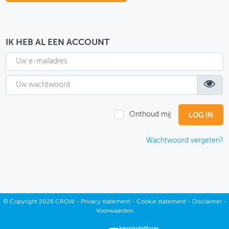
OVER FIETSBERAAD
THEMASITES
IK HEB AL EEN ACCOUNT
MIJN PROFIEL
GEBRUIKER
Onthoud mij
Wachtwoord vergeten?
©
Copyright
2026 CROW -
Privacy statement
-
Cookie statement
-
Disclaimer
-
Voorwaarden