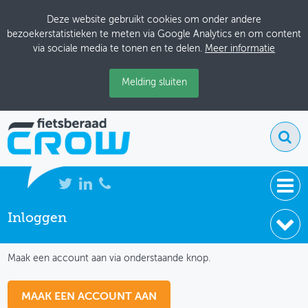
Deze website gebruikt cookies om onder andere
bezoekerstatistieken te meten via Google Analytics en om content
via sociale media te tonen en te delen.
Meer informatie
Melding sluiten
Inloggen
NIEUWS
IK HEB NOG GEEN ACCOUNT
BIJEENKOMSTEN
Maak een account aan via onderstaande knop.
KENNISBANK
MAAK EEN ACCOUNT AAN
ADRESSENBOEK