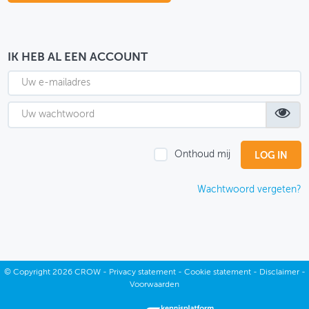
OVER FIETSBERAAD
THEMASITES
IK HEB AL EEN ACCOUNT
MIJN PROFIEL
GEBRUIKER
Onthoud mij
Wachtwoord vergeten?
©
Copyright
2026 CROW -
Privacy statement
-
Cookie statement
-
Disclaimer
-
Voorwaarden