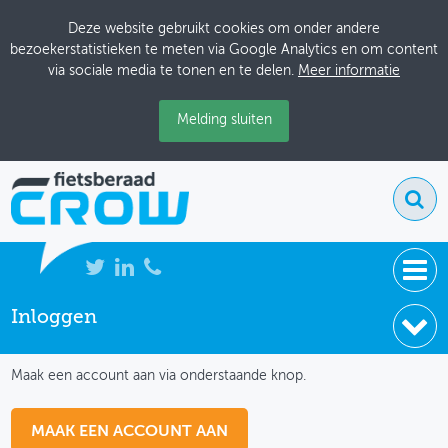
Deze website gebruikt cookies om onder andere
bezoekerstatistieken te meten via Google Analytics en om content
via sociale media te tonen en te delen.
Meer informatie
Melding sluiten
Inloggen
NIEUWS
IK HEB NOG GEEN ACCOUNT
BIJEENKOMSTEN
Maak een account aan via onderstaande knop.
KENNISBANK
MAAK EEN ACCOUNT AAN
ADRESSENBOEK