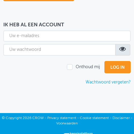
OVER FIETSBERAAD
THEMASITES
IK HEB AL EEN ACCOUNT
MIJN PROFIEL
GEBRUIKER
Onthoud mij
Wachtwoord vergeten?
©
Copyright
2026 CROW -
Privacy statement
-
Cookie statement
-
Disclaimer
-
Voorwaarden