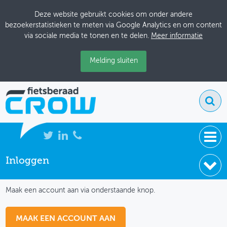
Deze website gebruikt cookies om onder andere
bezoekerstatistieken te meten via Google Analytics en om content
via sociale media te tonen en te delen.
Meer informatie
Melding sluiten
Inloggen
NIEUWS
IK HEB NOG GEEN ACCOUNT
BIJEENKOMSTEN
Maak een account aan via onderstaande knop.
KENNISBANK
MAAK EEN ACCOUNT AAN
ADRESSENBOEK