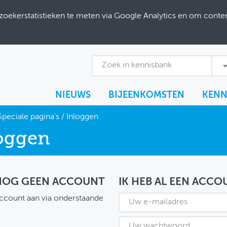
ekerstatistieken te meten via Google Analytics en om content
Zoek in kennisbank
NIEUWS
BIJEENKOMSTEN
KENN
Speciale pagina's
/
Inloggen
oggen
 NOG GEEN ACCOUNT
IK HEB AL EEN ACCO
ccount aan via onderstaande