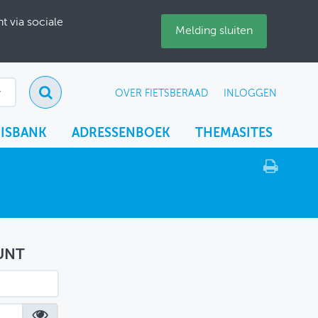
 via sociale
Melding sluiten
OVER FIETSBERAAD
INLOGGEN
ISBANK
ADRESSENBOEK
THEMASITES
UNT