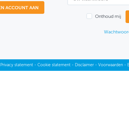
EN ACCOUNT AAN
Onthoud mij
Wachtwoord
-
Privacy statement
-
Cookie statement
-
Disclaimer
-
Voorwaarden
-