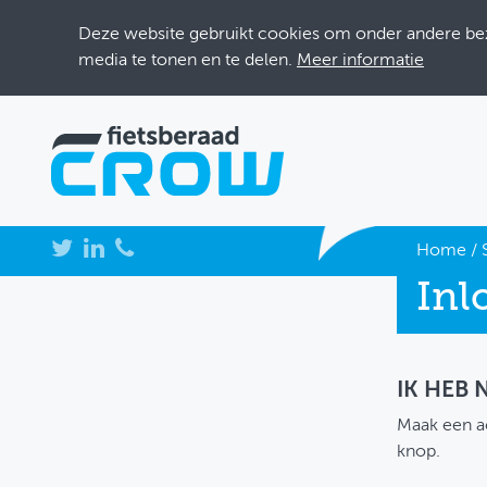
Deze website gebruikt cookies om onder andere bezo
media te tonen en te delen.
Meer informatie
NIEUWS
Home
/
Inl
BIJEENKOMSTEN
KENNISBANK
ADRESSENBOEK
IK HEB
Maak een a
OVER FIETSBERAAD
knop.
THEMASITES