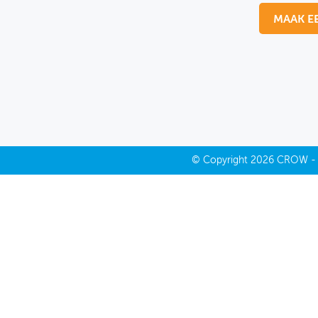
MAAK E
MIJN PROFIEL
GEBRUIKER
©
Copyright
2026 CROW 