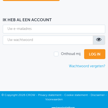
OVER FIETSBERAAD
THEMASITES
IK HEB AL EEN ACCOUNT
MIJN PROFIEL
GEBRUIKER
Onthoud mij
Wachtwoord vergeten?
©
Copyright
2026 CROW -
Privacy statement
-
Cookie statement
-
Disclaimer
-
Voorwaarden