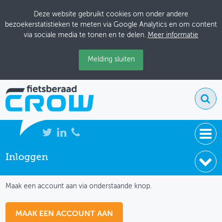
Deze website gebruikt cookies om onder andere
bezoekerstatistieken te meten via Google Analytics en om content
via sociale media te tonen en te delen.
Meer informatie
Melding sluiten
Inloggen
NIEUWS
IK HEB NOG GEEN ACCOUNT
BIJEENKOMSTEN
Maak een account aan via onderstaande knop.
KENNISBANK
MAAK EEN ACCOUNT AAN
ADRESSENBOEK