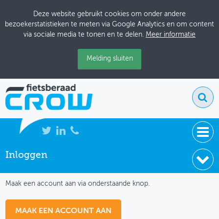
Deze website gebruikt cookies om onder andere
bezoekerstatistieken te meten via Google Analytics en om content
via sociale media te tonen en te delen.
Meer informatie
Melding sluiten
Inloggen
NIEUWS
IK HEB NOG GEEN ACCOUNT
BIJEENKOMSTEN
Maak een account aan via onderstaande knop.
KENNISBANK
MAAK EEN ACCOUNT AAN
ADRESSENBOEK