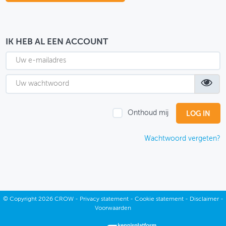
OVER FIETSBERAAD
THEMASITES
IK HEB AL EEN ACCOUNT
MIJN PROFIEL
GEBRUIKER
Onthoud mij
Wachtwoord vergeten?
©
Copyright
2026 CROW -
Privacy statement
-
Cookie statement
-
Disclaimer
-
Voorwaarden