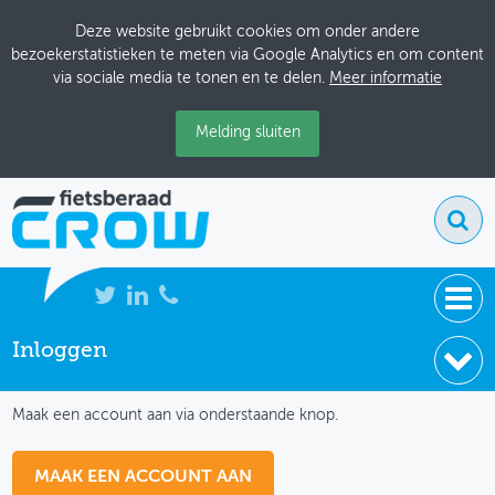
Deze website gebruikt cookies om onder andere
bezoekerstatistieken te meten via Google Analytics en om content
via sociale media te tonen en te delen.
Meer informatie
Melding sluiten
Inloggen
NIEUWS
IK HEB NOG GEEN ACCOUNT
BIJEENKOMSTEN
Maak een account aan via onderstaande knop.
KENNISBANK
MAAK EEN ACCOUNT AAN
ADRESSENBOEK