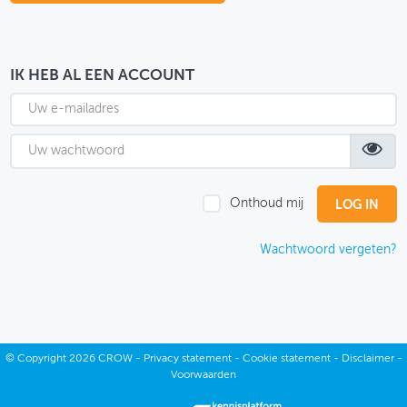
OVER FIETSBERAAD
THEMASITES
IK HEB AL EEN ACCOUNT
MIJN PROFIEL
GEBRUIKER
Onthoud mij
Wachtwoord vergeten?
©
Copyright
2026 CROW -
Privacy statement
-
Cookie statement
-
Disclaimer
-
Voorwaarden