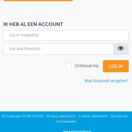
OVER FIETSBERAAD
THEMASITES
IK HEB AL EEN ACCOUNT
MIJN PROFIEL
GEBRUIKER
Onthoud mij
Wachtwoord vergeten?
©
Copyright
2026 CROW -
Privacy statement
-
Cookie statement
-
Disclaimer
-
Voorwaarden