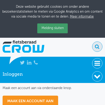
Deze website gebruikt cookies om onder andere
bezoekerstatistieken te meten via Google Analytics en om content
via sociale media te tonen en te delen.
Meer informatie
Melding sluiten
Inloggen
NIEUWS
IK HEB NOG GEEN ACCOUNT
BIJEENKOMSTEN
Maak een account aan via onderstaande knop.
KENNISBANK
MAAK EEN ACCOUNT AAN
ADRESSENBOEK