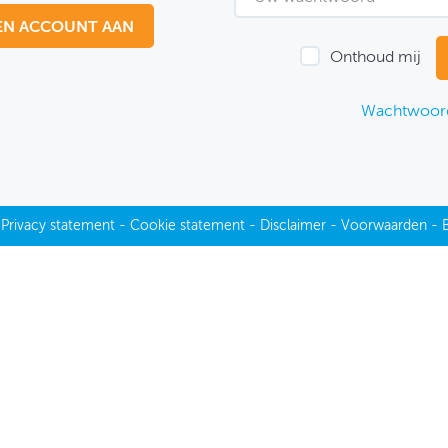
EN ACCOUNT AAN
Onthoud mij
Wachtwoord
-
Privacy statement
-
Cookie statement
-
Disclaimer
-
Voorwaarden
-