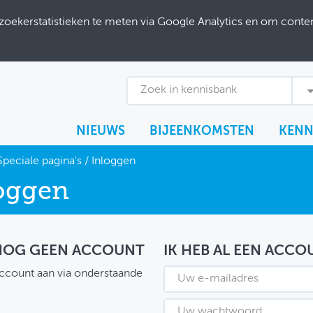
ekerstatistieken te meten via Google Analytics en om content
Zoek in kennisbank
NIEUWS
BIJEENKOMSTEN
KENN
Speciale pagina's
/
Inloggen
oggen
 NOG GEEN ACCOUNT
IK HEB AL EEN ACCO
ccount aan via onderstaande