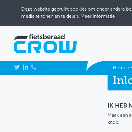
Deze website gebruikt cookies om onder andere bezo
media te tonen en te delen.
Meer informatie
NIEUWS
Home
/
Inl
BIJEENKOMSTEN
KENNISBANK
ADRESSENBOEK
IK HEB
Maak een a
OVER FIETSBERAAD
knop.
THEMASITES