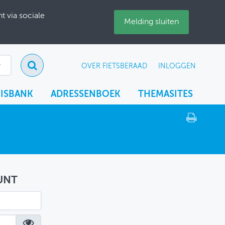
 via sociale
Melding sluiten
OVER FIETSBERAAD
INLOGGEN
ISBANK
ADRESSENBOEK
THEMASITES
UNT