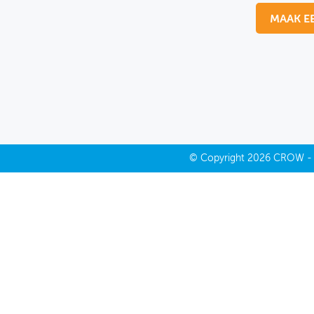
MAAK E
MIJN PROFIEL
GEBRUIKER
©
Copyright
2026 CROW 