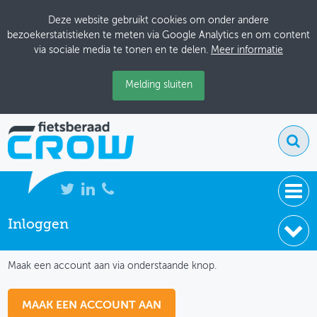
Deze website gebruikt cookies om onder andere
bezoekerstatistieken te meten via Google Analytics en om content
via sociale media te tonen en te delen.
Meer informatie
Melding sluiten
Inloggen
NIEUWS
IK HEB NOG GEEN ACCOUNT
BIJEENKOMSTEN
Maak een account aan via onderstaande knop.
KENNISBANK
MAAK EEN ACCOUNT AAN
ADRESSENBOEK