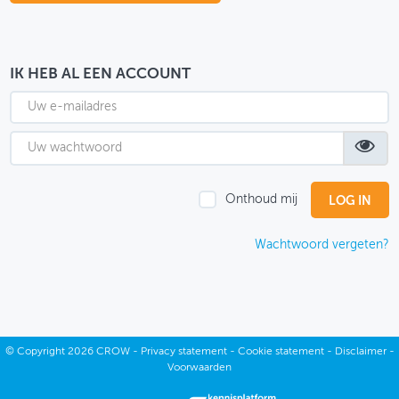
OVER FIETSBERAAD
THEMASITES
IK HEB AL EEN ACCOUNT
MIJN PROFIEL
GEBRUIKER
Onthoud mij
Wachtwoord vergeten?
©
Copyright
2026 CROW -
Privacy statement
-
Cookie statement
-
Disclaimer
-
Voorwaarden