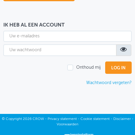
OVER FIETSBERAAD
THEMASITES
IK HEB AL EEN ACCOUNT
MIJN PROFIEL
GEBRUIKER
Onthoud mij
Wachtwoord vergeten?
©
Copyright
2026 CROW -
Privacy statement
-
Cookie statement
-
Disclaimer
-
Voorwaarden