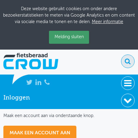
Deze website gebruikt cookies om onder andere
bezoekerstatistieken te meten via Google Analytics en om content
via sociale media te tonen en te delen.
Meer informatie
Melding sluiten
Inloggen
NIEUWS
IK HEB NOG GEEN ACCOUNT
BIJEENKOMSTEN
Maak een account aan via onderstaande knop.
KENNISBANK
MAAK EEN ACCOUNT AAN
ADRESSENBOEK