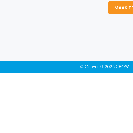
MAAK E
MIJN PROFIEL
GEBRUIKER
©
Copyright
2026 CROW 