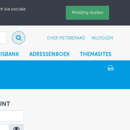
 via sociale
Melding sluiten
OVER FIETSBERAAD
INLOGGEN
ISBANK
ADRESSENBOEK
THEMASITES
UNT