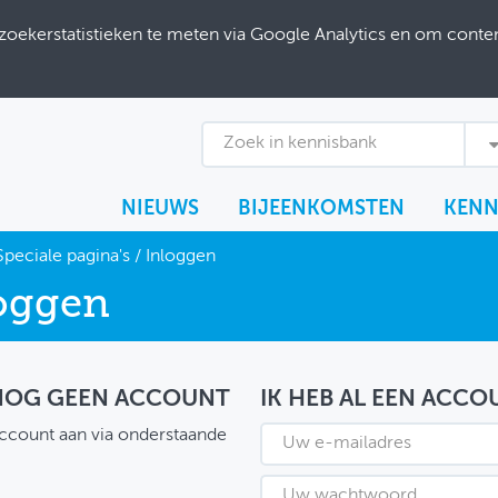
ekerstatistieken te meten via Google Analytics en om content
Zoek in kennisbank
NIEUWS
BIJEENKOMSTEN
KENN
Speciale pagina's
/
Inloggen
oggen
 NOG GEEN ACCOUNT
IK HEB AL EEN ACCO
ccount aan via onderstaande