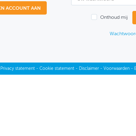
EN ACCOUNT AAN
Onthoud mij
Wachtwoord
-
Privacy statement
-
Cookie statement
-
Disclaimer
-
Voorwaarden
-