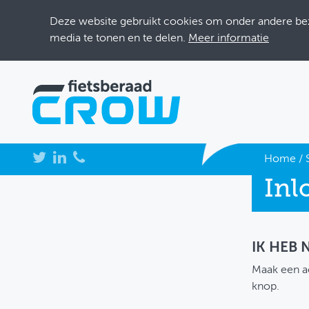
Deze website gebruikt cookies om onder andere bezo
media te tonen en te delen.
Meer informatie
NIEUWS
Home
/
Inl
BIJEENKOMSTEN
KENNISBANK
ADRESSENBOEK
IK HEB
Maak een a
OVER FIETSBERAAD
knop.
THEMASITES