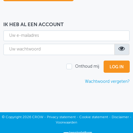
OVER FIETSBERAAD
THEMASITES
IK HEB AL EEN ACCOUNT
MIJN PROFIEL
GEBRUIKER
Onthoud mij
Wachtwoord vergeten?
©
Copyright
2026 CROW -
Privacy statement
-
Cookie statement
-
Disclaimer
-
Voorwaarden