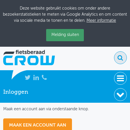
Deze website gebruikt cookies om onder andere
bezoekerstatistieken te meten via Google Analytics en om content
via sociale media te tonen en te delen.
Meer informatie
Melding sluiten
Inloggen
NIEUWS
IK HEB NOG GEEN ACCOUNT
BIJEENKOMSTEN
Maak een account aan via onderstaande knop.
KENNISBANK
MAAK EEN ACCOUNT AAN
ADRESSENBOEK