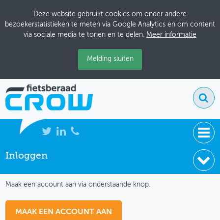
Deze website gebruikt cookies om onder andere
bezoekerstatistieken te meten via Google Analytics en om content
via sociale media te tonen en te delen.
Meer informatie
Melding sluiten
Inloggen
NIEUWS
IK HEB NOG GEEN ACCOUNT
BIJEENKOMSTEN
Maak een account aan via onderstaande knop.
KENNISBANK
MAAK EEN ACCOUNT AAN
ADRESSENBOEK