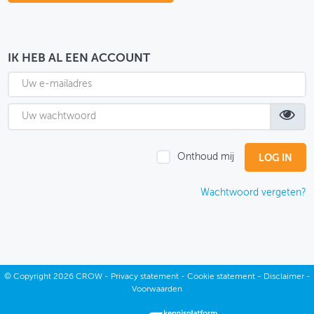
OVER FIETSBERAAD
THEMASITES
IK HEB AL EEN ACCOUNT
MIJN PROFIEL
GEBRUIKER
Onthoud mij
Wachtwoord vergeten?
©
Copyright
2026 CROW -
Privacy statement
-
Cookie statement
-
Disclaimer
-
Voorwaarden