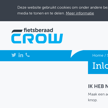
Deze website gebruikt cookies om onder andere bezo
media te tonen en te delen.
Meer informatie
NIEUWS
Home
/
Inl
BIJEENKOMSTEN
KENNISBANK
ADRESSENBOEK
IK HEB
Maak een a
OVER FIETSBERAAD
knop.
THEMASITES