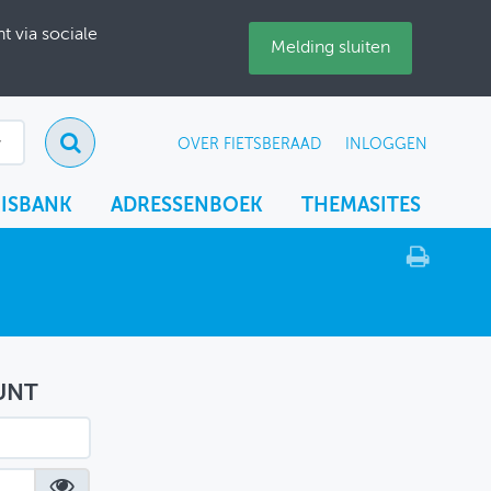
 via sociale
Melding sluiten
OVER FIETSBERAAD
INLOGGEN
ISBANK
ADRESSENBOEK
THEMASITES
UNT