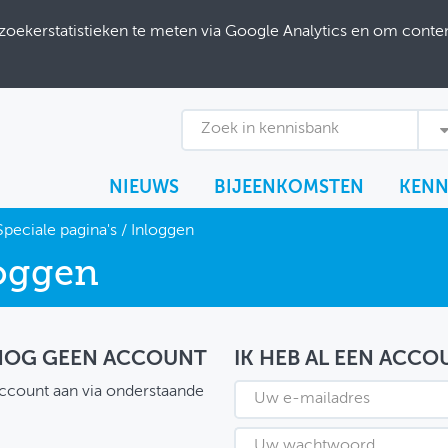
ekerstatistieken te meten via Google Analytics en om content
Zoek in kennisbank
NIEUWS
BIJEENKOMSTEN
KENN
Speciale pagina's
/
Inloggen
oggen
 NOG GEEN ACCOUNT
IK HEB AL EEN ACCO
ccount aan via onderstaande