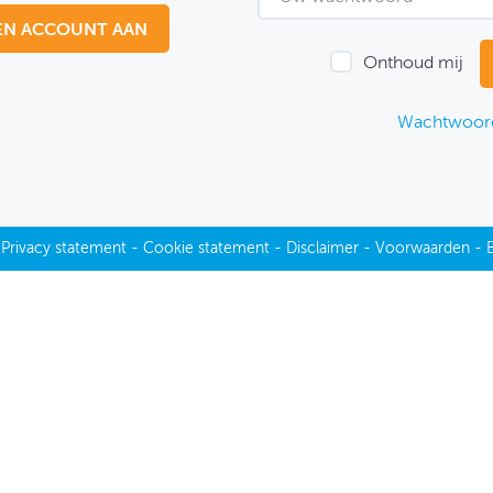
EN ACCOUNT AAN
Onthoud mij
Wachtwoord
-
Privacy statement
-
Cookie statement
-
Disclaimer
-
Voorwaarden
-