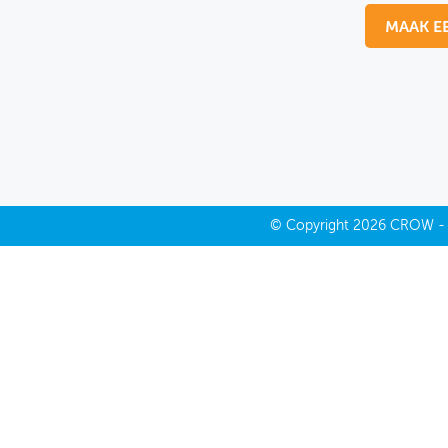
MAAK E
MIJN PROFIEL
GEBRUIKER
©
Copyright
2026 CROW 