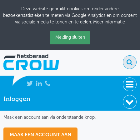
Deze website gebruikt cookies om onder andere
bezoekerstatistieken te meten via Google Analytics en om content
via sociale media te tonen en te delen.
Meer informatie
Melding sluiten
Inloggen
NIEUWS
IK HEB NOG GEEN ACCOUNT
BIJEENKOMSTEN
Maak een account aan via onderstaande knop.
KENNISBANK
MAAK EEN ACCOUNT AAN
ADRESSENBOEK