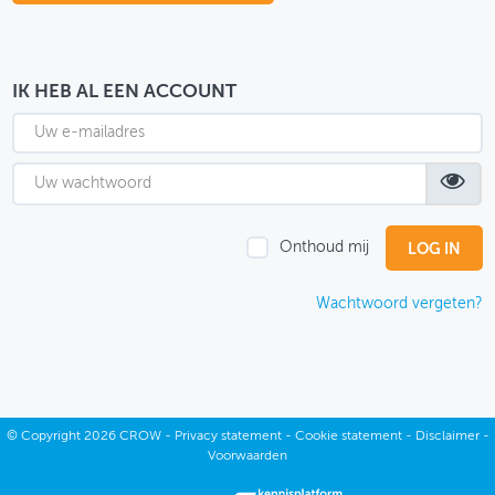
OVER FIETSBERAAD
THEMASITES
IK HEB AL EEN ACCOUNT
MIJN PROFIEL
GEBRUIKER
Onthoud mij
Wachtwoord vergeten?
©
Copyright
2026 CROW -
Privacy statement
-
Cookie statement
-
Disclaimer
-
Voorwaarden