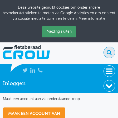
Deze website gebruikt cookies om onder andere
bezoekerstatistieken te meten via Google Analytics en om content
via sociale media te tonen en te delen.
Meer informatie
Melding sluiten
Inloggen
NIEUWS
IK HEB NOG GEEN ACCOUNT
BIJEENKOMSTEN
Maak een account aan via onderstaande knop.
KENNISBANK
MAAK EEN ACCOUNT AAN
ADRESSENBOEK