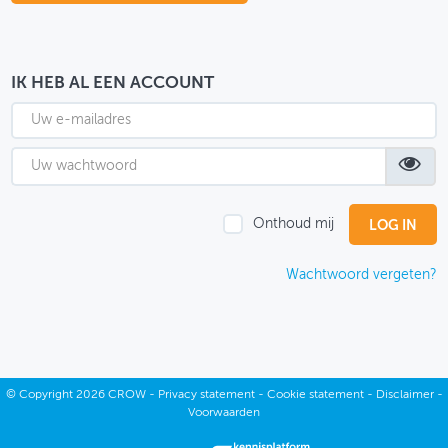
OVER FIETSBERAAD
THEMASITES
IK HEB AL EEN ACCOUNT
MIJN PROFIEL
GEBRUIKER
Onthoud mij
Wachtwoord vergeten?
©
Copyright
2026 CROW -
Privacy statement
-
Cookie statement
-
Disclaimer
-
Voorwaarden