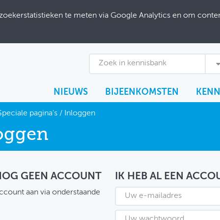
ekerstatistieken te meten via Google Analytics en om content
Zoek in kennisbank
NIEUWS
BIJEENKOMSTEN
KENN
Speciale pagina's
/
Inloggen
oggen
 NOG GEEN ACCOUNT
IK HEB AL EEN ACCO
ccount aan via onderstaande