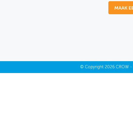
MAAK E
MIJN PROFIEL
GEBRUIKER
©
Copyright
2026 CROW 