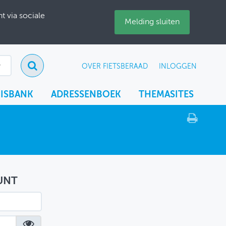
 via sociale
Melding sluiten
OVER FIETSBERAAD
INLOGGEN
ISBANK
ADRESSENBOEK
THEMASITES
UNT