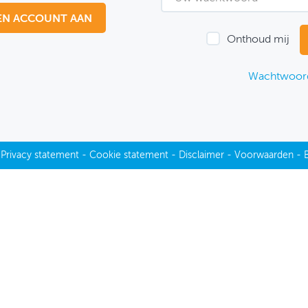
EN ACCOUNT AAN
Onthoud mij
Wachtwoord
-
Privacy statement
-
Cookie statement
-
Disclaimer
-
Voorwaarden
-