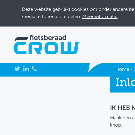
Deze website gebruikt cookies om onder andere bezo
media te tonen en te delen.
Meer informatie
NIEUWS
Home
/
Inl
BIJEENKOMSTEN
KENNISBANK
ADRESSENBOEK
IK HEB
Maak een a
OVER FIETSBERAAD
knop.
THEMASITES