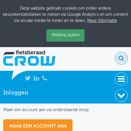
Deze website gebruikt cookies om onder andere
bezoekerstatistieken te meten via Google Analytics en om content
via sociale media te tonen en te delen.
Meer informatie
Melding sluiten
Inloggen
NIEUWS
IK HEB NOG GEEN ACCOUNT
BIJEENKOMSTEN
Maak een account aan via onderstaande knop.
KENNISBANK
MAAK EEN ACCOUNT AAN
ADRESSENBOEK