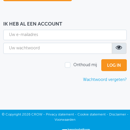
OVER FIETSBERAAD
THEMASITES
IK HEB AL EEN ACCOUNT
MIJN PROFIEL
GEBRUIKER
Onthoud mij
Wachtwoord vergeten?
©
Copyright
2026 CROW -
Privacy statement
-
Cookie statement
-
Disclaimer
-
Voorwaarden