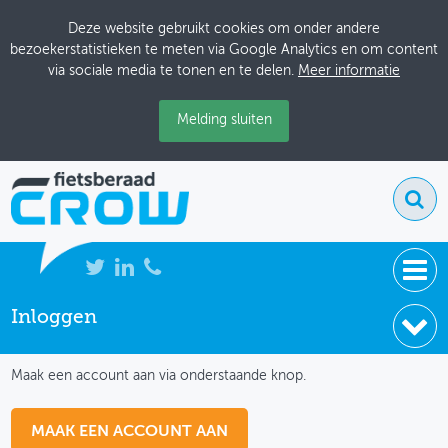
Deze website gebruikt cookies om onder andere
bezoekerstatistieken te meten via Google Analytics en om content
via sociale media te tonen en te delen.
Meer informatie
Melding sluiten
Inloggen
NIEUWS
IK HEB NOG GEEN ACCOUNT
BIJEENKOMSTEN
Maak een account aan via onderstaande knop.
KENNISBANK
MAAK EEN ACCOUNT AAN
ADRESSENBOEK