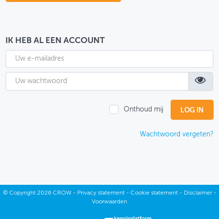
OVER FIETSBERAAD
THEMASITES
IK HEB AL EEN ACCOUNT
MIJN PROFIEL
GEBRUIKER
Onthoud mij
Wachtwoord vergeten?
©
Copyright
2026 CROW -
Privacy statement
-
Cookie statement
-
Disclaimer
-
Voorwaarden