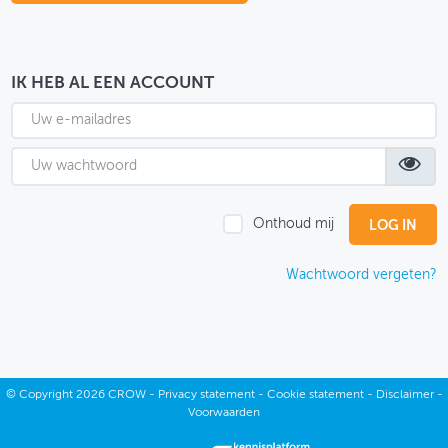
OVER FIETSBERAAD
THEMASITES
IK HEB AL EEN ACCOUNT
MIJN PROFIEL
GEBRUIKER
Onthoud mij
Wachtwoord vergeten?
©
Copyright
2026 CROW -
Privacy statement
-
Cookie statement
-
Disclaimer
-
Voorwaarden