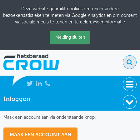
Deze website gebruikt cookies om onder andere
bezoekerstatistieken te meten via Google Analytics en om content
via sociale media te tonen en te delen.
Meer informatie
Melding sluiten
Inloggen
NIEUWS
IK HEB NOG GEEN ACCOUNT
BIJEENKOMSTEN
Maak een account aan via onderstaande knop.
KENNISBANK
MAAK EEN ACCOUNT AAN
ADRESSENBOEK