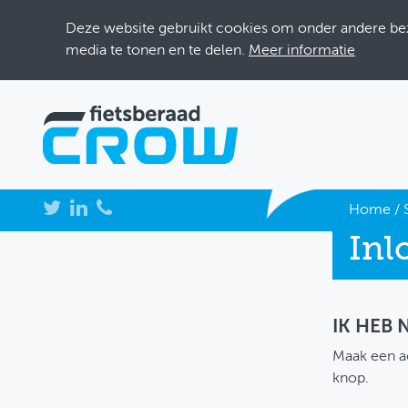
Deze website gebruikt cookies om onder andere bezo
media te tonen en te delen.
Meer informatie
NIEUWS
Home
/
Inl
BIJEENKOMSTEN
KENNISBANK
ADRESSENBOEK
IK HEB
Maak een a
OVER FIETSBERAAD
knop.
THEMASITES