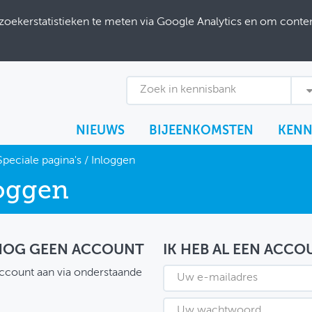
ekerstatistieken te meten via Google Analytics en om content
Zoek in kennisbank
NIEUWS
BIJEENKOMSTEN
KENN
Speciale pagina's
/
Inloggen
oggen
 NOG GEEN ACCOUNT
IK HEB AL EEN ACCO
ccount aan via onderstaande