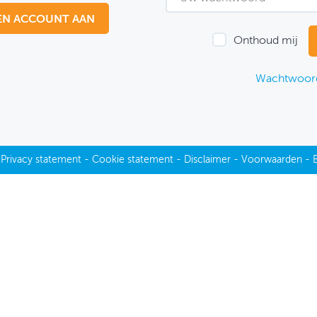
EN ACCOUNT AAN
Onthoud mij
Wachtwoord
-
Privacy statement
-
Cookie statement
-
Disclaimer
-
Voorwaarden
-