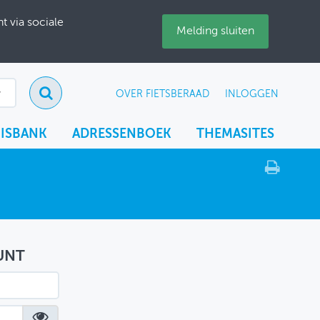
 via sociale
Melding sluiten
OVER FIETSBERAAD
INLOGGEN
ISBANK
ADRESSENBOEK
THEMASITES
UNT