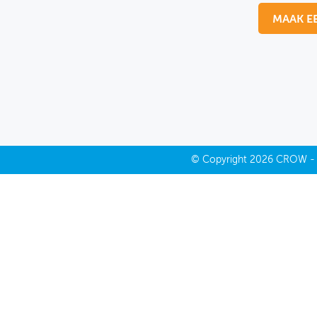
MAAK E
MIJN PROFIEL
GEBRUIKER
©
Copyright
2026 CROW 